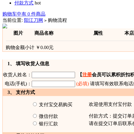
付款方式
hot
购物车中有 0 件商品
当前位置:
阳江刀网
购物流程
>
图片
商品名称
属性
本店
购物金额小计 ￥0.00元
1、 填写收货人信息
收货人姓名：
【
注册
会员可以累积折扣
电话(手机)：
(必填)
请填写有效联系电话
3、 支付方式
欢迎使用支付宝付款
支付宝交易购买
付款方式：提交订单
微信付款
请在提交订单后联系
银行汇款