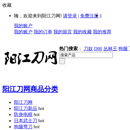
收藏
|
嗨，欢迎来到阳江刀网!
请登录
|
免费注册
|
我的账户
我的账户
我的订单
我的留言
我的收藏
我的推荐
热门搜索
：
刀奴
D80
丛林王
狗腿
阳江刀网商品分类
阳江刀网
阳江刀新品
hot
防身电棍
hot
日本武士刀
hot
狗腿弯刀
hot