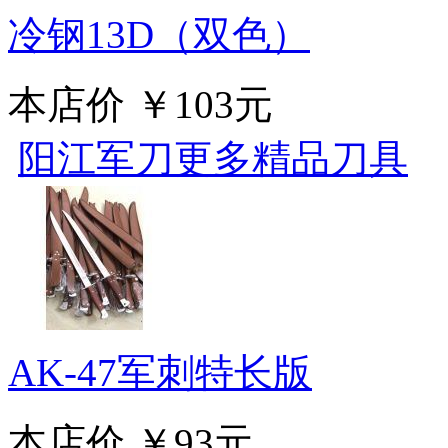
冷钢13D（双色）
本店价
￥103元
阳江军刀更多精品刀具
AK-47军刺特长版
本店价
￥93元