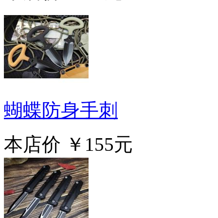
蝴蝶防身手刺
本店价
￥155元