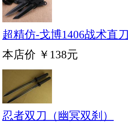
超精仿-戈博1406战术直
本店价
￥138元
忍者双刀（幽冥双刹）