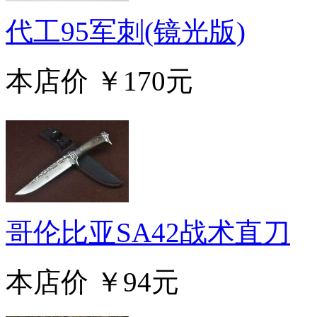
代工95军刺(镜光版)
本店价
￥170元
哥伦比亚SA42战术直刀
本店价
￥94元