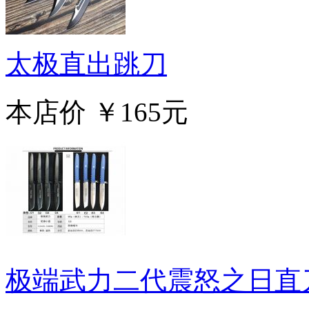
太极直出跳刀
本店价
￥165元
极端武力二代震怒之日直