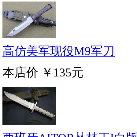
高仿美军现役M9军刀
本店价
￥135元