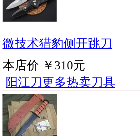
微技术猎豹侧开跳刀
本店价
￥310元
阳江刀更多热卖刀具