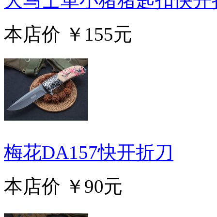
大马士革小猪猪匙扣快开
本店价
￥155元
梅花DA157快开折刀
本店价
￥90元