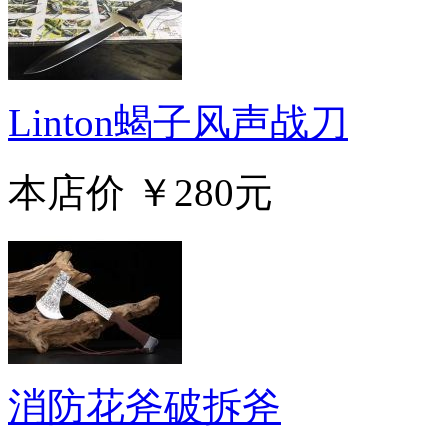
Linton蝎子风声战刀
本店价
￥280元
消防花斧破拆斧