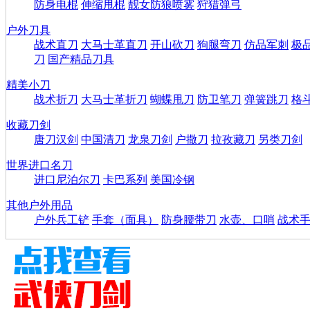
防身电棍
伸缩甩棍
靓女防狼喷雾
狩猎弹弓
户外刀具
战术直刀
大马士革直刀
开山砍刀
狗腿弯刀
仿品军刺
极
刀
国产精品刀具
精美小刀
战术折刀
大马士革折刀
蝴蝶甩刀
防卫笔刀
弹簧跳刀
格
收藏刀剑
唐刀汉剑
中国清刀
龙泉刀剑
户撒刀
拉孜藏刀
另类刀剑
世界进口名刀
进口尼泊尔刀
卡巴系列
美国冷钢
其他户外用品
户外兵工铲
手套（面具）
防身腰带刀
水壶、口哨
战术