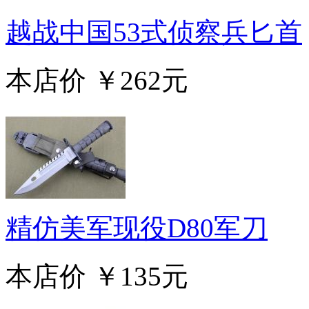
越战中国53式侦察兵匕首
本店价
￥262元
精仿美军现役D80军刀
本店价
￥135元