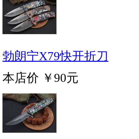
勃朗宁X79快开折刀
本店价
￥90元