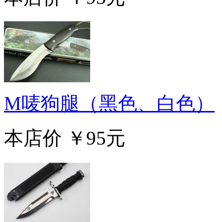
M唛狗腿（黑色、白色）
本店价
￥95元