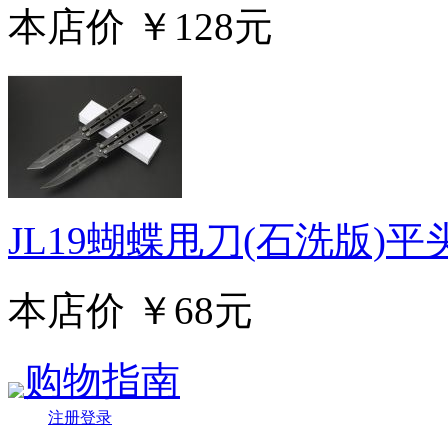
本店价
￥128元
JL19蝴蝶甩刀(石洗版)
本店价
￥68元
购物指南
注册登录