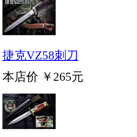
捷克VZ58刺刀
本店价
￥265元