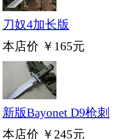
刀奴4加长版
本店价
￥165元
新版Bayonet D9枪刺
本店价
￥245元