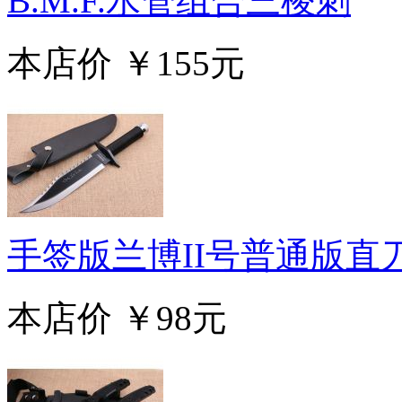
B.M.F.水管组合三棱刺
本店价
￥155元
手签版兰博II号普通版直
本店价
￥98元