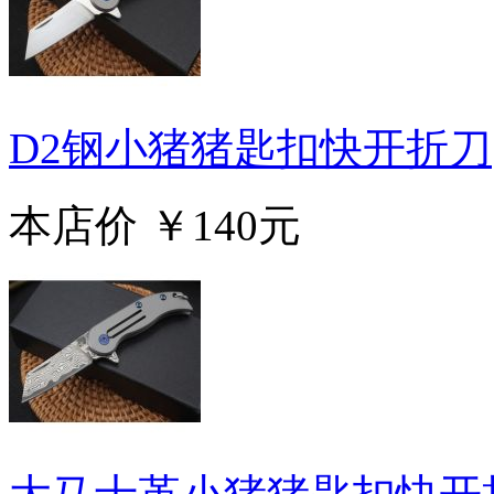
D2钢小猪猪匙扣快开折刀
本店价
￥140元