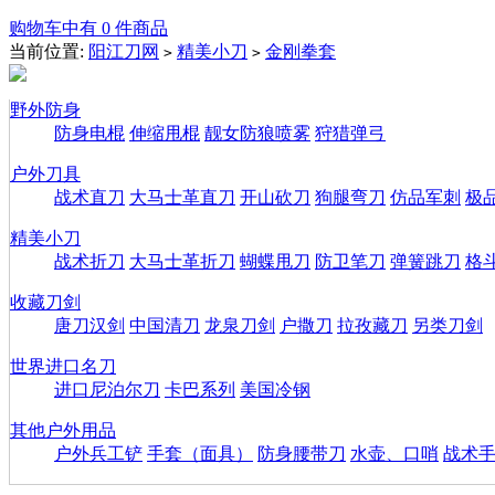
购物车中有 0 件商品
当前位置:
阳江刀网
精美小刀
金刚拳套
>
>
野外防身
防身电棍
伸缩甩棍
靓女防狼喷雾
狩猎弹弓
户外刀具
战术直刀
大马士革直刀
开山砍刀
狗腿弯刀
仿品军刺
极
精美小刀
战术折刀
大马士革折刀
蝴蝶甩刀
防卫笔刀
弹簧跳刀
格
收藏刀剑
唐刀汉剑
中国清刀
龙泉刀剑
户撒刀
拉孜藏刀
另类刀剑
世界进口名刀
进口尼泊尔刀
卡巴系列
美国冷钢
其他户外用品
户外兵工铲
手套（面具）
防身腰带刀
水壶、口哨
战术