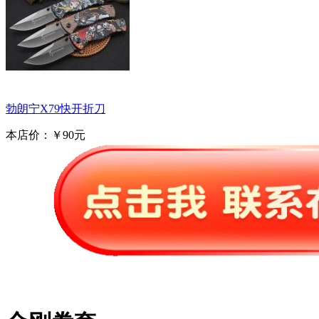
勃朗宁X79快开折刀
本店价：
￥90元