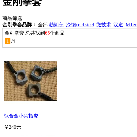
金刚拳套
商品筛选
金刚拳套品牌：
全部
勃朗宁
冷钢cold steel
微技术
汉道
MTec
金刚拳套 总共找到
65
个商品
1
/
4
钛合金小尖指虎
￥240元