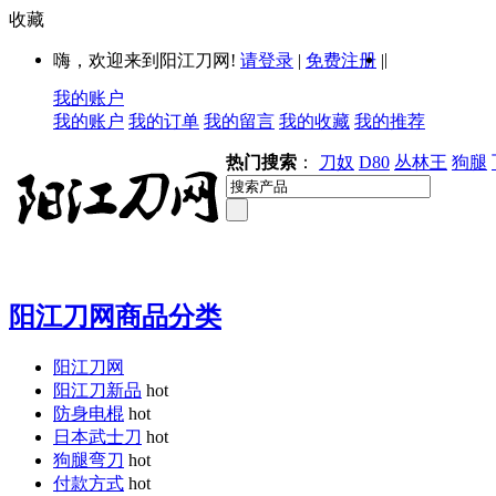
收藏
|
嗨，欢迎来到阳江刀网!
请登录
|
免费注册
|
我的账户
我的账户
我的订单
我的留言
我的收藏
我的推荐
热门搜索
：
刀奴
D80
丛林王
狗腿
阳江刀网商品分类
阳江刀网
阳江刀新品
hot
防身电棍
hot
日本武士刀
hot
狗腿弯刀
hot
付款方式
hot