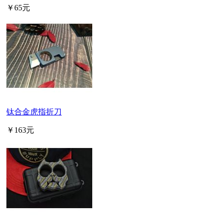
￥65元
钛合金虎指折刀
￥163元