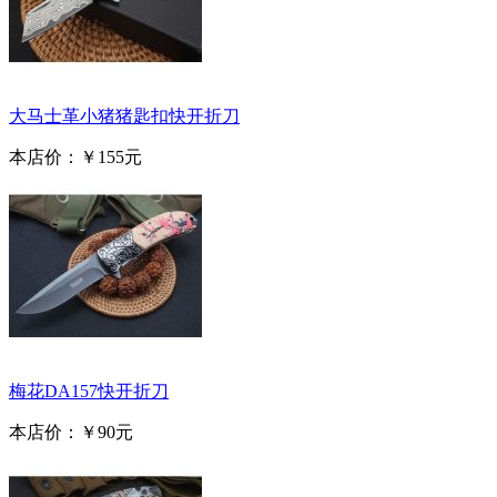
大马士革小猪猪匙扣快开折刀
本店价：
￥155元
梅花DA157快开折刀
本店价：
￥90元