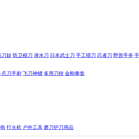
品刀奴
防卫棍刀
潜水刀
日本武士刀
手工猎刀
忍者刀
野营手斧
斗爪刀手刺
飞刀神镖
多用刀钳
金刚拳套
手电
打火机
户外工具
磨刀护刀用品