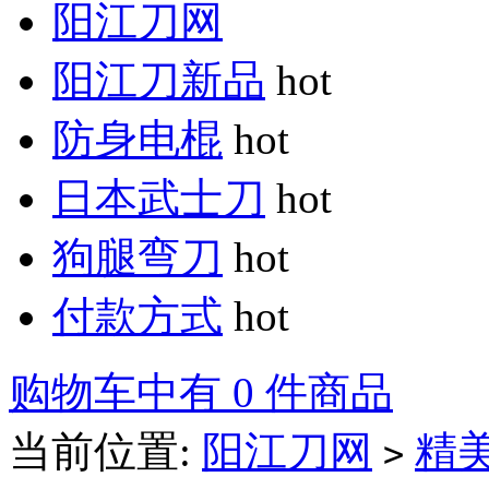
阳江刀网
阳江刀新品
hot
防身电棍
hot
日本武士刀
hot
狗腿弯刀
hot
付款方式
hot
购物车中有 0 件商品
当前位置:
阳江刀网
精
>