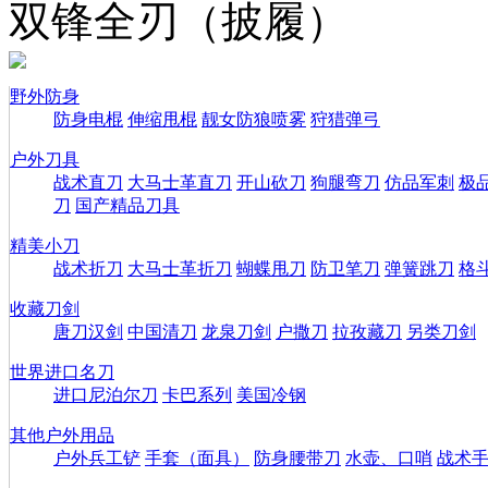
双锋全刃（披履）
野外防身
防身电棍
伸缩甩棍
靓女防狼喷雾
狩猎弹弓
户外刀具
战术直刀
大马士革直刀
开山砍刀
狗腿弯刀
仿品军刺
极
刀
国产精品刀具
精美小刀
战术折刀
大马士革折刀
蝴蝶甩刀
防卫笔刀
弹簧跳刀
格
收藏刀剑
唐刀汉剑
中国清刀
龙泉刀剑
户撒刀
拉孜藏刀
另类刀剑
世界进口名刀
进口尼泊尔刀
卡巴系列
美国冷钢
其他户外用品
户外兵工铲
手套（面具）
防身腰带刀
水壶、口哨
战术