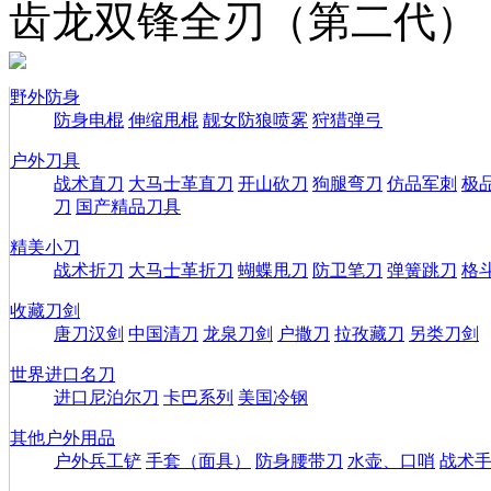
齿龙双锋全刃（第二代）
野外防身
防身电棍
伸缩甩棍
靓女防狼喷雾
狩猎弹弓
户外刀具
战术直刀
大马士革直刀
开山砍刀
狗腿弯刀
仿品军刺
极
刀
国产精品刀具
精美小刀
战术折刀
大马士革折刀
蝴蝶甩刀
防卫笔刀
弹簧跳刀
格
收藏刀剑
唐刀汉剑
中国清刀
龙泉刀剑
户撒刀
拉孜藏刀
另类刀剑
世界进口名刀
进口尼泊尔刀
卡巴系列
美国冷钢
其他户外用品
户外兵工铲
手套（面具）
防身腰带刀
水壶、口哨
战术