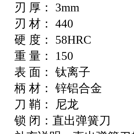
刃 厚： 3mm
刃 材： 440
硬 度： 58HRC
重 量： 150
表 面： 钛离子
柄 材： 锌铝合金
刀 鞘： 尼龙
锁 闭：直出弹簧刀