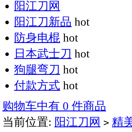
阳江刀网
阳江刀新品
hot
防身电棍
hot
日本武士刀
hot
狗腿弯刀
hot
付款方式
hot
购物车中有 0 件商品
当前位置:
阳江刀网
精
>