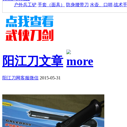
户外兵工铲
手套（面具）
防身腰带刀
水壶、口哨
战术
阳江刀文章
阳江刀网客服微信
2015-05-31