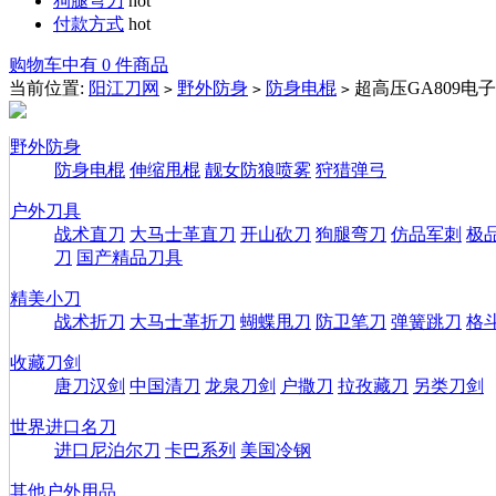
狗腿弯刀
hot
付款方式
hot
购物车中有 0 件商品
当前位置:
阳江刀网
野外防身
防身电棍
超高压GA809电
>
>
>
野外防身
防身电棍
伸缩甩棍
靓女防狼喷雾
狩猎弹弓
户外刀具
战术直刀
大马士革直刀
开山砍刀
狗腿弯刀
仿品军刺
极
刀
国产精品刀具
精美小刀
战术折刀
大马士革折刀
蝴蝶甩刀
防卫笔刀
弹簧跳刀
格
收藏刀剑
唐刀汉剑
中国清刀
龙泉刀剑
户撒刀
拉孜藏刀
另类刀剑
世界进口名刀
进口尼泊尔刀
卡巴系列
美国冷钢
其他户外用品