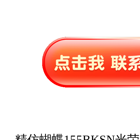
精仿蝴蝶155BKSN光