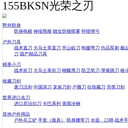
155BKSN光荣之刃
野外防身
防身电棍
伸缩甩棍
靓女防狼喷雾
狩猎弹弓
户外刀具
战术直刀
大马士革直刀
开山砍刀
狗腿弯刀
仿品军刺
极
刀
国产精品刀具
精美小刀
战术折刀
大马士革折刀
蝴蝶甩刀
防卫笔刀
弹簧跳刀
格
收藏刀剑
唐刀汉剑
中国清刀
龙泉刀剑
户撒刀
拉孜藏刀
另类刀剑
世界进口名刀
进口尼泊尔刀
卡巴系列
美国冷钢
其他户外用品
户外兵工铲
手套（面具）
防身腰带刀
水壶、口哨
战术