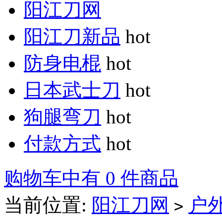
阳江刀网
阳江刀新品
hot
防身电棍
hot
日本武士刀
hot
狗腿弯刀
hot
付款方式
hot
购物车中有 0 件商品
当前位置:
阳江刀网
户
>