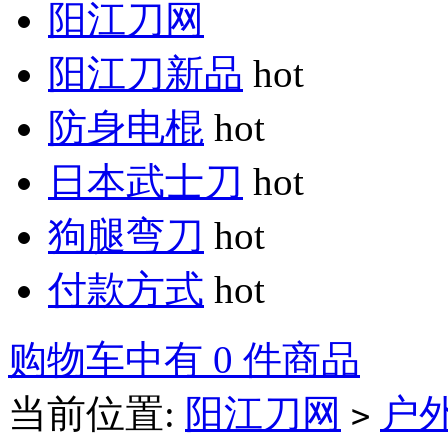
阳江刀网
阳江刀新品
hot
防身电棍
hot
日本武士刀
hot
狗腿弯刀
hot
付款方式
hot
购物车中有 0 件商品
当前位置:
阳江刀网
户
>