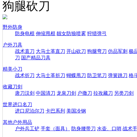
狗腿砍刀
野外防身
防身电棍
伸缩甩棍
靓女防狼喷雾
狩猎弹弓
户外刀具
战术直刀
大马士革直刀
开山砍刀
狗腿弯刀
仿品军刺
极
刀
国产精品刀具
精美小刀
战术折刀
大马士革折刀
蝴蝶甩刀
防卫笔刀
弹簧跳刀
格
收藏刀剑
唐刀汉剑
中国清刀
龙泉刀剑
户撒刀
拉孜藏刀
另类刀剑
世界进口名刀
进口尼泊尔刀
卡巴系列
美国冷钢
其他户外用品
户外兵工铲
手套（面具）
防身腰带刀
水壶、口哨
战术