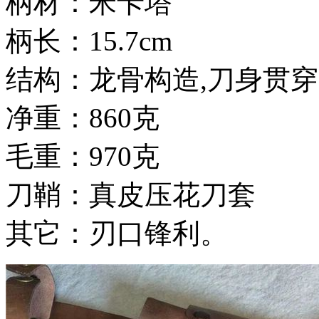
柄材：米卡塔
柄长：15.7cm
结构：龙骨构造,刀身贯
净重：860克
毛重：970克
刀鞘：真皮压花刀套
其它：刃口锋利。