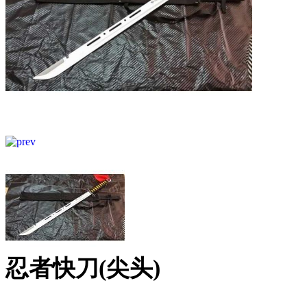
忍者快刀(尖头)