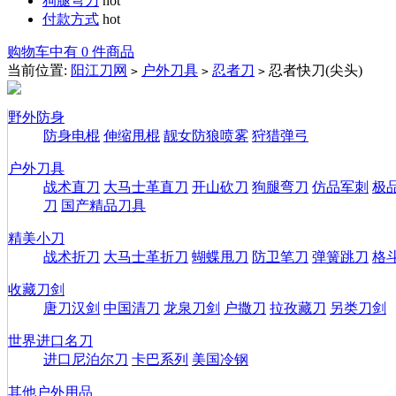
狗腿弯刀
hot
付款方式
hot
购物车中有 0 件商品
当前位置:
阳江刀网
户外刀具
忍者刀
忍者快刀(尖头)
>
>
>
野外防身
防身电棍
伸缩甩棍
靓女防狼喷雾
狩猎弹弓
户外刀具
战术直刀
大马士革直刀
开山砍刀
狗腿弯刀
仿品军刺
极
刀
国产精品刀具
精美小刀
战术折刀
大马士革折刀
蝴蝶甩刀
防卫笔刀
弹簧跳刀
格
收藏刀剑
唐刀汉剑
中国清刀
龙泉刀剑
户撒刀
拉孜藏刀
另类刀剑
世界进口名刀
进口尼泊尔刀
卡巴系列
美国冷钢
其他户外用品