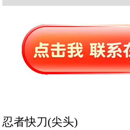
忍者快刀(尖头)