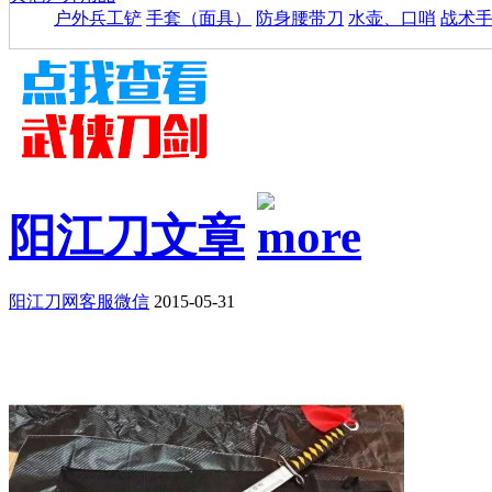
户外兵工铲
手套（面具）
防身腰带刀
水壶、口哨
战术
阳江刀文章
阳江刀网客服微信
2015-05-31