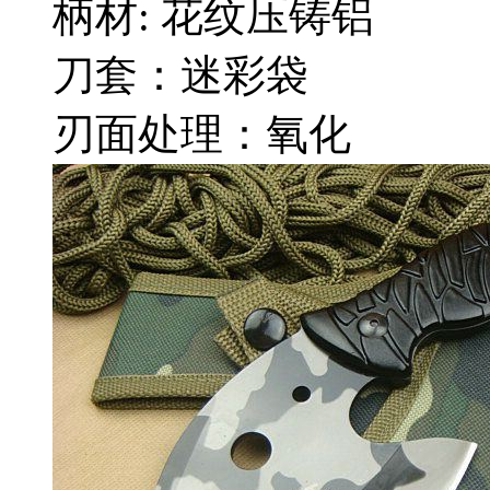
柄材: 花纹压铸铝
刀套：迷彩袋
刃面处理：氧化