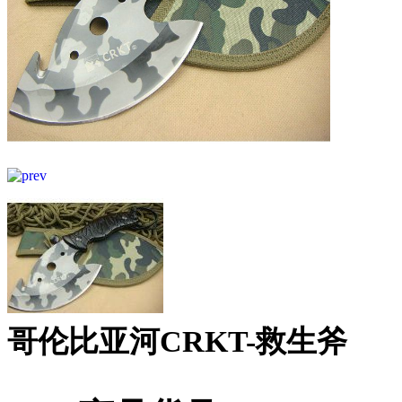
哥伦比亚河CRKT-救生斧