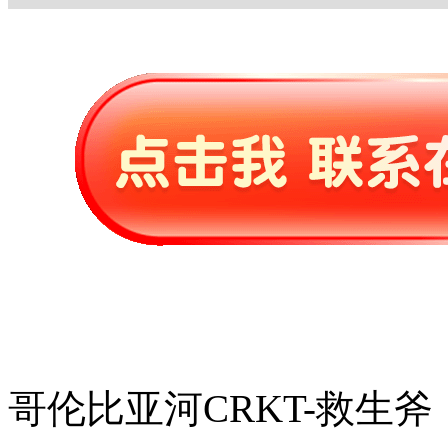
哥伦比亚河CRKT-救生斧