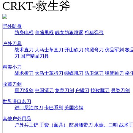
CRKT-救生斧
野外防身
防身电棍
伸缩甩棍
靓女防狼喷雾
狩猎弹弓
户外刀具
战术直刀
大马士革直刀
开山砍刀
狗腿弯刀
仿品军刺
极
刀
国产精品刀具
精美小刀
战术折刀
大马士革折刀
蝴蝶甩刀
防卫笔刀
弹簧跳刀
格
收藏刀剑
唐刀汉剑
中国清刀
龙泉刀剑
户撒刀
拉孜藏刀
另类刀剑
世界进口名刀
进口尼泊尔刀
卡巴系列
美国冷钢
其他户外用品
户外兵工铲
手套（面具）
防身腰带刀
水壶、口哨
战术