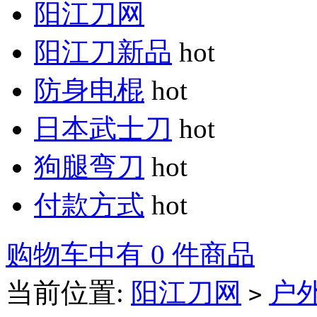
阳江刀网
阳江刀新品
hot
防身电棍
hot
日本武士刀
hot
狗腿弯刀
hot
付款方式
hot
购物车中有 0 件商品
当前位置:
阳江刀网
户
>