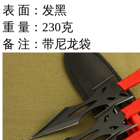
表 面：发黑
重 量：230克
备 注：带尼龙袋