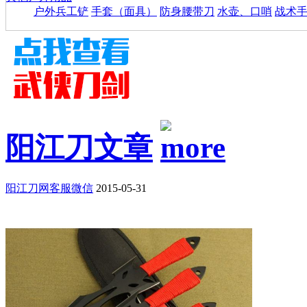
户外兵工铲
手套（面具）
防身腰带刀
水壶、口哨
战术
阳江刀文章
阳江刀网客服微信
2015-05-31