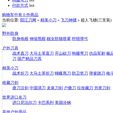
狗腿弯刀
hot
付款方式
hot
购物车中有 0 件商品
当前位置:
阳江刀网
精美小刀
飞刀神镖
超人飞镖(三支装)
>
>
>
野外防身
防身电棍
伸缩甩棍
靓女防狼喷雾
狩猎弹弓
户外刀具
战术直刀
大马士革直刀
开山砍刀
狗腿弯刀
仿品军刺
极
刀
国产精品刀具
精美小刀
战术折刀
大马士革折刀
蝴蝶甩刀
防卫笔刀
弹簧跳刀
格
收藏刀剑
唐刀汉剑
中国清刀
龙泉刀剑
户撒刀
拉孜藏刀
另类刀剑
世界进口名刀
进口尼泊尔刀
卡巴系列
美国冷钢
其他户外用品