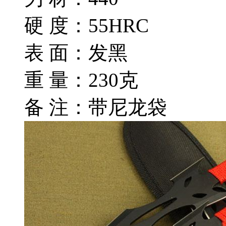
硬 度：55HRC
表 面：发黑
重 量：230克
备 注：带尼龙袋