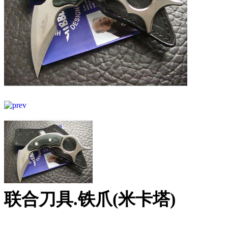
联合刀具.铁爪(米卡塔)