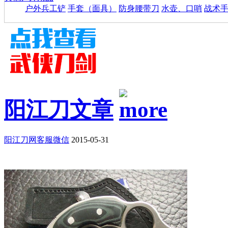
户外兵工铲
手套（面具）
防身腰带刀
水壶、口哨
战术
阳江刀文章
阳江刀网客服微信
2015-05-31