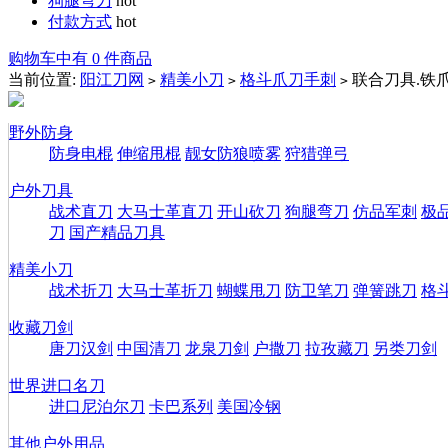
狗腿弯刀
hot
付款方式
hot
购物车中有 0 件商品
当前位置:
阳江刀网
精美小刀
格斗爪刀手刺
联合刀具.铁爪
>
>
>
野外防身
防身电棍
伸缩甩棍
靓女防狼喷雾
狩猎弹弓
户外刀具
战术直刀
大马士革直刀
开山砍刀
狗腿弯刀
仿品军刺
极
刀
国产精品刀具
精美小刀
战术折刀
大马士革折刀
蝴蝶甩刀
防卫笔刀
弹簧跳刀
格
收藏刀剑
唐刀汉剑
中国清刀
龙泉刀剑
户撒刀
拉孜藏刀
另类刀剑
世界进口名刀
进口尼泊尔刀
卡巴系列
美国冷钢
其他户外用品