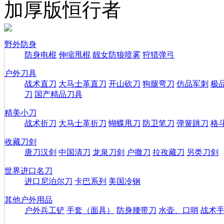
加厚版恒行者
野外防身
防身电棍
伸缩甩棍
靓女防狼喷雾
狩猎弹弓
户外刀具
战术直刀
大马士革直刀
开山砍刀
狗腿弯刀
仿品军刺
极
刀
国产精品刀具
精美小刀
战术折刀
大马士革折刀
蝴蝶甩刀
防卫笔刀
弹簧跳刀
格
收藏刀剑
唐刀汉剑
中国清刀
龙泉刀剑
户撒刀
拉孜藏刀
另类刀剑
世界进口名刀
进口尼泊尔刀
卡巴系列
美国冷钢
其他户外用品
户外兵工铲
手套（面具）
防身腰带刀
水壶、口哨
战术