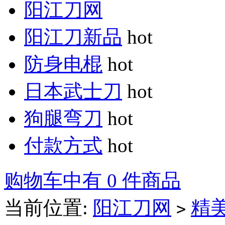
阳江刀网
阳江刀新品
hot
防身电棍
hot
日本武士刀
hot
狗腿弯刀
hot
付款方式
hot
购物车中有 0 件商品
当前位置:
阳江刀网
精
>