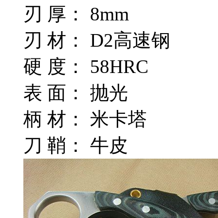
刃 厚： 8mm
刃 材： D2高速钢
硬 度： 58HRC
表 面： 抛光
柄 材： 米卡塔
刀 鞘： 牛皮