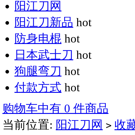
阳江刀网
阳江刀新品
hot
防身电棍
hot
日本武士刀
hot
狗腿弯刀
hot
付款方式
hot
购物车中有 0 件商品
当前位置:
阳江刀网
收
>