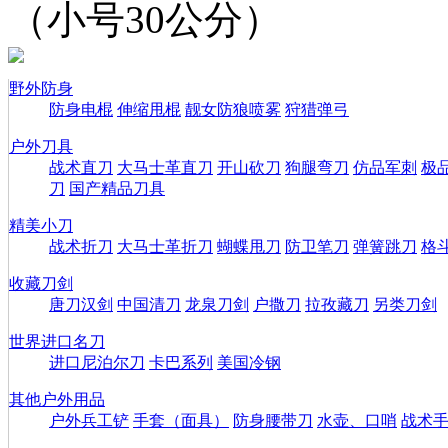
（小号30公分）
野外防身
防身电棍
伸缩甩棍
靓女防狼喷雾
狩猎弹弓
户外刀具
战术直刀
大马士革直刀
开山砍刀
狗腿弯刀
仿品军刺
极
刀
国产精品刀具
精美小刀
战术折刀
大马士革折刀
蝴蝶甩刀
防卫笔刀
弹簧跳刀
格
收藏刀剑
唐刀汉剑
中国清刀
龙泉刀剑
户撒刀
拉孜藏刀
另类刀剑
世界进口名刀
进口尼泊尔刀
卡巴系列
美国冷钢
其他户外用品
户外兵工铲
手套（面具）
防身腰带刀
水壶、口哨
战术