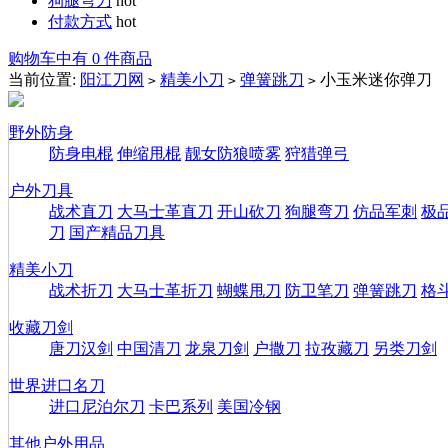
狗腿弯刀
hot
付款方式
hot
购物车中有 0 件商品
当前位置:
阳江刀网
精美小刀
弹簧跳刀
小玉米迷你弹刀
>
>
>
野外防身
防身电棍
伸缩甩棍
靓女防狼喷雾
狩猎弹弓
户外刀具
战术直刀
大马士革直刀
开山砍刀
狗腿弯刀
仿品军刺
极
刀
国产精品刀具
精美小刀
战术折刀
大马士革折刀
蝴蝶甩刀
防卫笔刀
弹簧跳刀
格
收藏刀剑
唐刀汉剑
中国清刀
龙泉刀剑
户撒刀
拉孜藏刀
另类刀剑
世界进口名刀
进口尼泊尔刀
卡巴系列
美国冷钢
其他户外用品