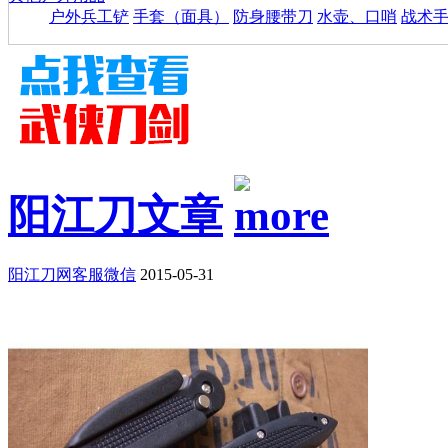
户外兵工铲
手套（面具）
防身腰带刀
水壶、口哨
战术
阳江刀文章
阳江刀网客服微信
2015-05-31