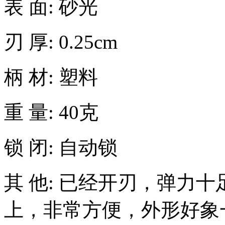
表 面: 砂光
刃 厚: 0.25cm
柄 材: 塑料
重 量: 40克
锁 闭: 自动锁
其 他: 已经开刃，弹力
上，非常方便，外形好象