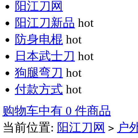
阳江刀网
阳江刀新品
hot
防身电棍
hot
日本武士刀
hot
狗腿弯刀
hot
付款方式
hot
购物车中有 0 件商品
当前位置:
阳江刀网
户
>