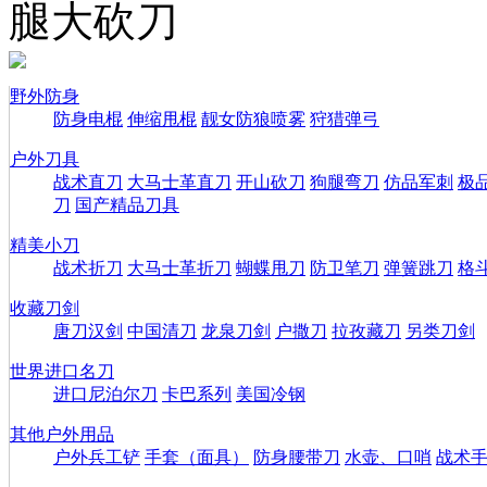
腿大砍刀
野外防身
防身电棍
伸缩甩棍
靓女防狼喷雾
狩猎弹弓
户外刀具
战术直刀
大马士革直刀
开山砍刀
狗腿弯刀
仿品军刺
极
刀
国产精品刀具
精美小刀
战术折刀
大马士革折刀
蝴蝶甩刀
防卫笔刀
弹簧跳刀
格
收藏刀剑
唐刀汉剑
中国清刀
龙泉刀剑
户撒刀
拉孜藏刀
另类刀剑
世界进口名刀
进口尼泊尔刀
卡巴系列
美国冷钢
其他户外用品
户外兵工铲
手套（面具）
防身腰带刀
水壶、口哨
战术