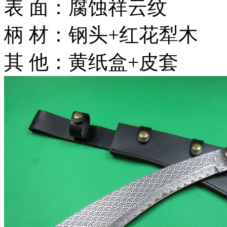
表 面：腐蚀祥云纹
柄 材：钢头+红花犁木
其 他：黄纸盒+皮套