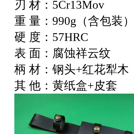
刃 材：5Cr13Mov
重 量：990g（含包装
硬 度：57HRC
表 面：腐蚀祥云纹
柄 材：钢头+红花犁木
其 他：黄纸盒+皮套