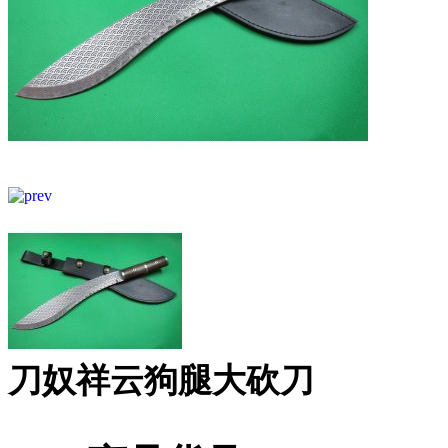
刀奴祥云狗腿大砍刀