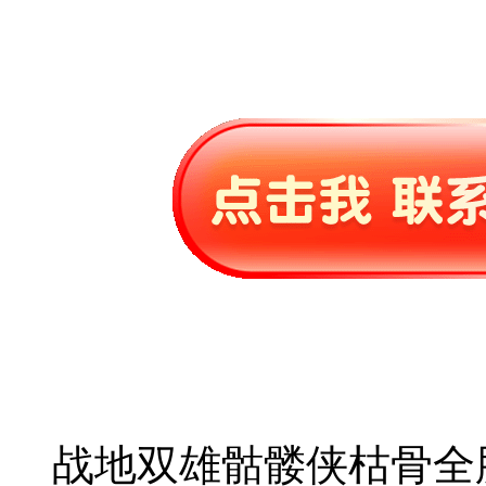
战地双雄骷髅侠枯骨全