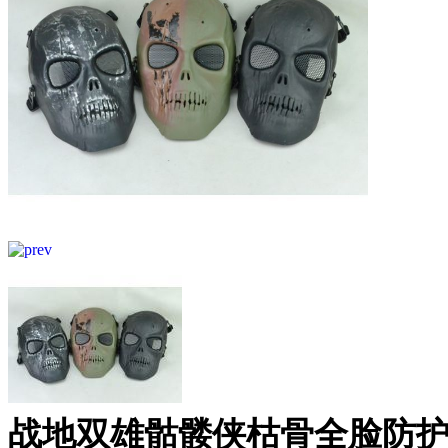
战地双雄骷髅侠枯骨全脸防护