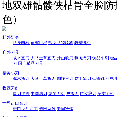
地双雄骷髅侠枯骨全脸防
色）
野外防身
防身电棍
伸缩甩棍
靓女防狼喷雾
狩猎弹弓
户外刀具
战术直刀
大马士革直刀
开山砍刀
狗腿弯刀
仿品军刺
极
刀
国产精品刀具
精美小刀
战术折刀
大马士革折刀
蝴蝶甩刀
防卫笔刀
弹簧跳刀
格
收藏刀剑
唐刀汉剑
中国清刀
龙泉刀剑
户撒刀
拉孜藏刀
另类刀剑
世界进口名刀
进口尼泊尔刀
卡巴系列
美国冷钢