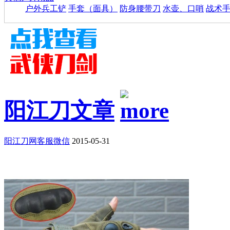
户外兵工铲
手套（面具）
防身腰带刀
水壶、口哨
战术
阳江刀文章
阳江刀网客服微信
2015-05-31