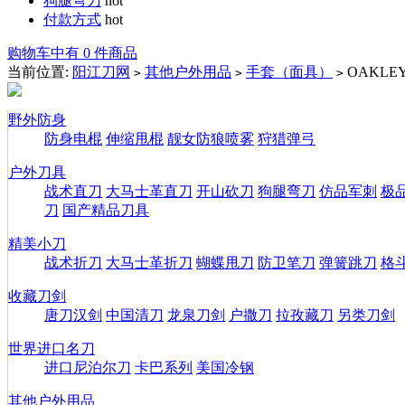
狗腿弯刀
hot
付款方式
hot
购物车中有 0 件商品
当前位置:
阳江刀网
其他户外用品
手套（面具）
OAKL
>
>
>
野外防身
防身电棍
伸缩甩棍
靓女防狼喷雾
狩猎弹弓
户外刀具
战术直刀
大马士革直刀
开山砍刀
狗腿弯刀
仿品军刺
极
刀
国产精品刀具
精美小刀
战术折刀
大马士革折刀
蝴蝶甩刀
防卫笔刀
弹簧跳刀
格
收藏刀剑
唐刀汉剑
中国清刀
龙泉刀剑
户撒刀
拉孜藏刀
另类刀剑
世界进口名刀
进口尼泊尔刀
卡巴系列
美国冷钢
其他户外用品