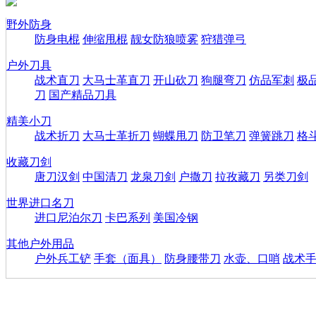
野外防身
防身电棍
伸缩甩棍
靓女防狼喷雾
狩猎弹弓
户外刀具
战术直刀
大马士革直刀
开山砍刀
狗腿弯刀
仿品军刺
极
刀
国产精品刀具
精美小刀
战术折刀
大马士革折刀
蝴蝶甩刀
防卫笔刀
弹簧跳刀
格
收藏刀剑
唐刀汉剑
中国清刀
龙泉刀剑
户撒刀
拉孜藏刀
另类刀剑
世界进口名刀
进口尼泊尔刀
卡巴系列
美国冷钢
其他户外用品
户外兵工铲
手套（面具）
防身腰带刀
水壶、口哨
战术