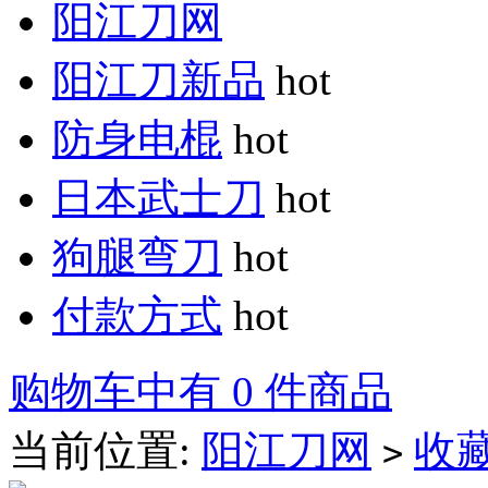
阳江刀网
阳江刀新品
hot
防身电棍
hot
日本武士刀
hot
狗腿弯刀
hot
付款方式
hot
购物车中有 0 件商品
当前位置:
阳江刀网
收
>