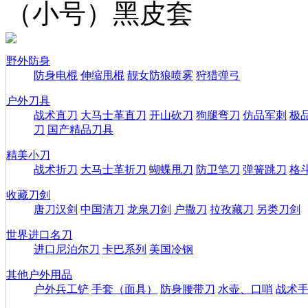
（小号）黑皮套
野外防身
防身电棍
伸缩甩棍
靓女防狼喷雾
狩猎弹弓
户外刀具
战术直刀
大马士革直刀
开山砍刀
狗腿弯刀
仿品军刺
极
刀
国产精品刀具
精美小刀
战术折刀
大马士革折刀
蝴蝶甩刀
防卫笔刀
弹簧跳刀
格
收藏刀剑
唐刀汉剑
中国清刀
龙泉刀剑
户撒刀
拉孜藏刀
另类刀剑
世界进口名刀
进口尼泊尔刀
卡巴系列
美国冷钢
其他户外用品
户外兵工铲
手套（面具）
防身腰带刀
水壶、口哨
战术