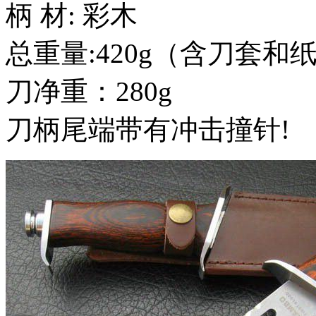
柄 材: 彩木
总重量:420g（含刀套和
刀净重：280g
刀柄尾端带有冲击撞针!