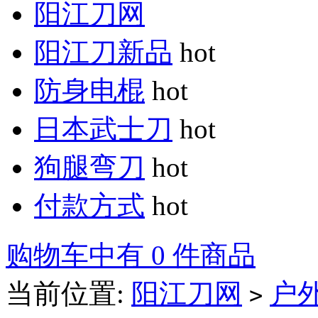
阳江刀网
阳江刀新品
hot
防身电棍
hot
日本武士刀
hot
狗腿弯刀
hot
付款方式
hot
购物车中有 0 件商品
当前位置:
阳江刀网
户
>