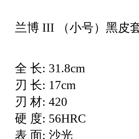
兰博 III （小号）黑皮
全 长: 31.8cm
刃 长: 17cm
刃 材: 420
硬 度: 56HRC
表 面: 沙光