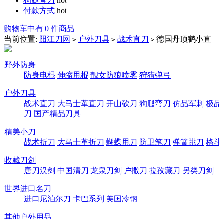
狗腿弯刀
hot
付款方式
hot
购物车中有 0 件商品
当前位置:
阳江刀网
户外刀具
战术直刀
德国丹顶鹤小直
>
>
>
野外防身
防身电棍
伸缩甩棍
靓女防狼喷雾
狩猎弹弓
户外刀具
战术直刀
大马士革直刀
开山砍刀
狗腿弯刀
仿品军刺
极
刀
国产精品刀具
精美小刀
战术折刀
大马士革折刀
蝴蝶甩刀
防卫笔刀
弹簧跳刀
格
收藏刀剑
唐刀汉剑
中国清刀
龙泉刀剑
户撒刀
拉孜藏刀
另类刀剑
世界进口名刀
进口尼泊尔刀
卡巴系列
美国冷钢
其他户外用品