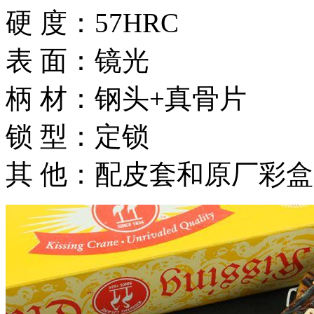
硬 度：57HRC
表 面：镜光
柄 材：钢头+真骨片
锁 型：定锁
其 他：配皮套和原厂彩盒