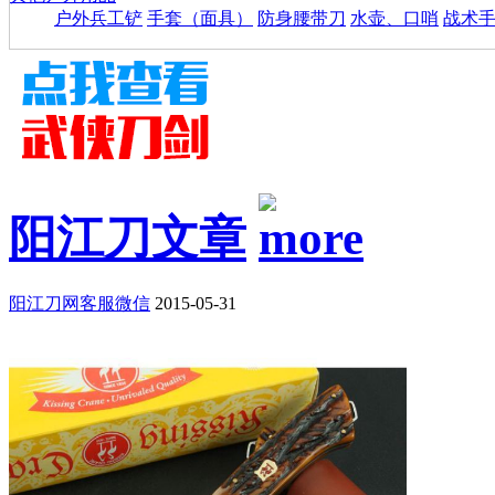
户外兵工铲
手套（面具）
防身腰带刀
水壶、口哨
战术
阳江刀文章
阳江刀网客服微信
2015-05-31