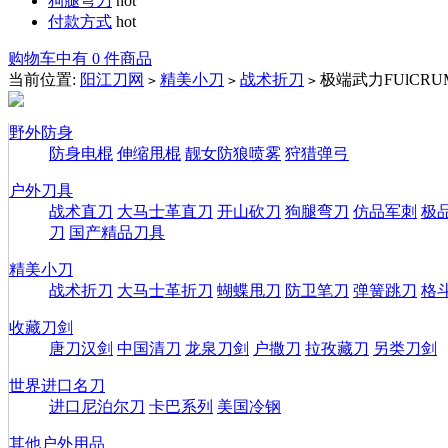
狗腿弯刀
hot
付款方式
hot
购物车中有 0 件商品
当前位置:
阳江刀网
精美小刀
战术折刀
极端武力FUlCRUM
>
>
>
野外防身
防身电棍
伸缩甩棍
靓女防狼喷雾
狩猎弹弓
户外刀具
战术直刀
大马士革直刀
开山砍刀
狗腿弯刀
仿品军刺
极
刀
国产精品刀具
精美小刀
战术折刀
大马士革折刀
蝴蝶甩刀
防卫笔刀
弹簧跳刀
格
收藏刀剑
唐刀汉剑
中国清刀
龙泉刀剑
户撒刀
拉孜藏刀
另类刀剑
世界进口名刀
进口尼泊尔刀
卡巴系列
美国冷钢
其他户外用品