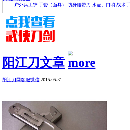
户外兵工铲
手套（面具）
防身腰带刀
水壶、口哨
战术
阳江刀文章
阳江刀网客服微信
2015-05-31