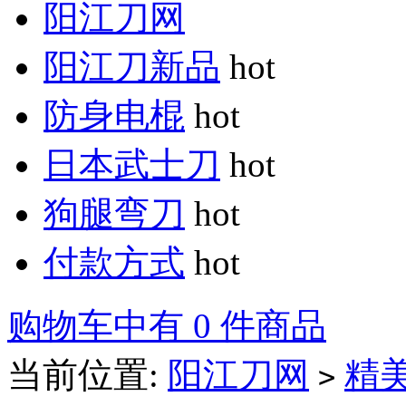
阳江刀网
阳江刀新品
hot
防身电棍
hot
日本武士刀
hot
狗腿弯刀
hot
付款方式
hot
购物车中有 0 件商品
当前位置:
阳江刀网
精
>