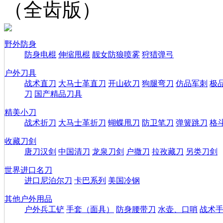
（全齿版）
野外防身
防身电棍
伸缩甩棍
靓女防狼喷雾
狩猎弹弓
户外刀具
战术直刀
大马士革直刀
开山砍刀
狗腿弯刀
仿品军刺
极
刀
国产精品刀具
精美小刀
战术折刀
大马士革折刀
蝴蝶甩刀
防卫笔刀
弹簧跳刀
格
收藏刀剑
唐刀汉剑
中国清刀
龙泉刀剑
户撒刀
拉孜藏刀
另类刀剑
世界进口名刀
进口尼泊尔刀
卡巴系列
美国冷钢
其他户外用品
户外兵工铲
手套（面具）
防身腰带刀
水壶、口哨
战术