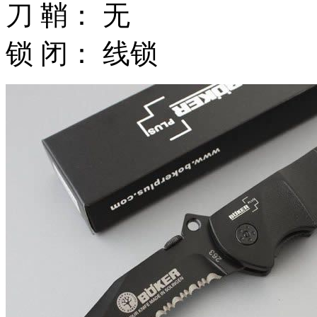
刀 鞘： 无
锁 闭： 线锁