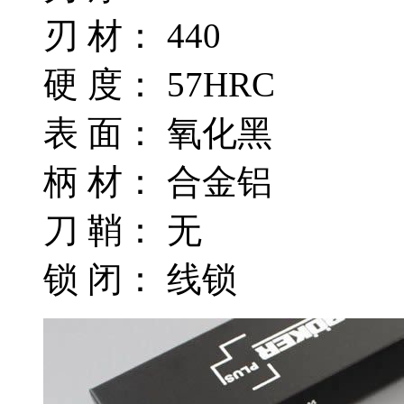
刃 材： 440
硬 度： 57HRC
表 面： 氧化黑
柄 材： 合金铝
刀 鞘： 无
锁 闭： 线锁