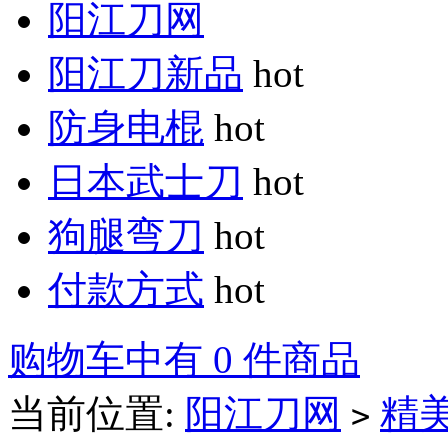
阳江刀网
阳江刀新品
hot
防身电棍
hot
日本武士刀
hot
狗腿弯刀
hot
付款方式
hot
购物车中有 0 件商品
当前位置:
阳江刀网
精
>