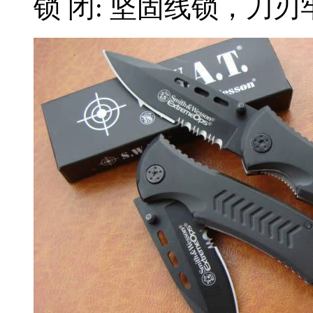
锁 闭: 坚固线锁，刀刃