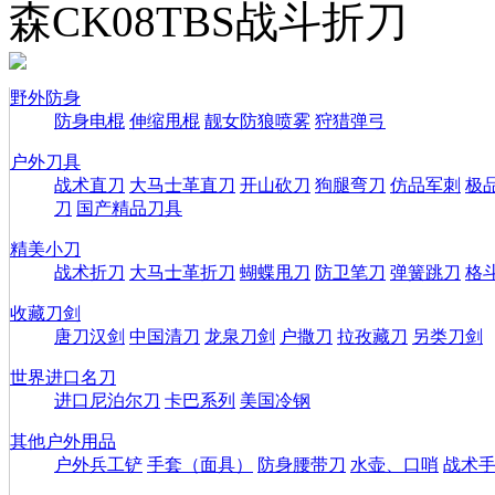
森CK08TBS战斗折刀
野外防身
防身电棍
伸缩甩棍
靓女防狼喷雾
狩猎弹弓
户外刀具
战术直刀
大马士革直刀
开山砍刀
狗腿弯刀
仿品军刺
极
刀
国产精品刀具
精美小刀
战术折刀
大马士革折刀
蝴蝶甩刀
防卫笔刀
弹簧跳刀
格
收藏刀剑
唐刀汉剑
中国清刀
龙泉刀剑
户撒刀
拉孜藏刀
另类刀剑
世界进口名刀
进口尼泊尔刀
卡巴系列
美国冷钢
其他户外用品
户外兵工铲
手套（面具）
防身腰带刀
水壶、口哨
战术