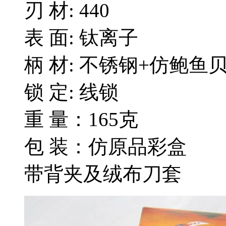
刃 材: 440
表 面: 钛离子
柄 材: 不锈钢+仿鲍鱼
锁 定: 线锁
重 量：165克
包 装：仿原品彩盒
带背夹及绒布刀套