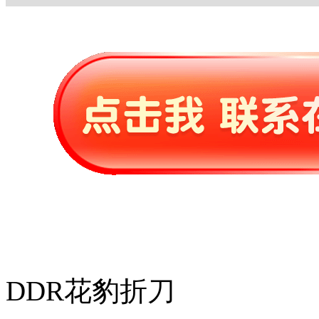
DDR花豹折刀