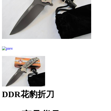
DDR花豹折刀