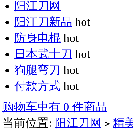
阳江刀网
阳江刀新品
hot
防身电棍
hot
日本武士刀
hot
狗腿弯刀
hot
付款方式
hot
购物车中有 0 件商品
当前位置:
阳江刀网
精
>