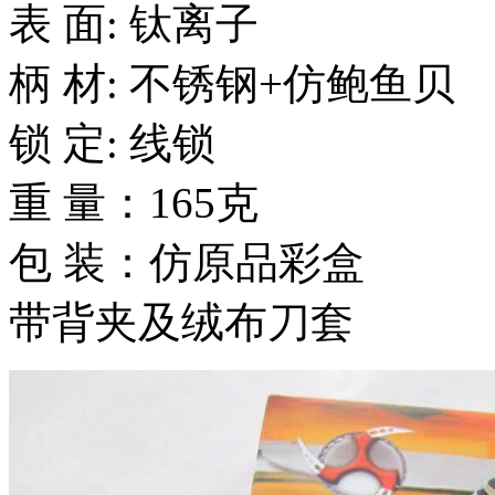
表 面: 钛离子
柄 材: 不锈钢+仿鲍鱼贝
锁 定: 线锁
重 量：165克
包 装：仿原品彩盒
带背夹及绒布刀套