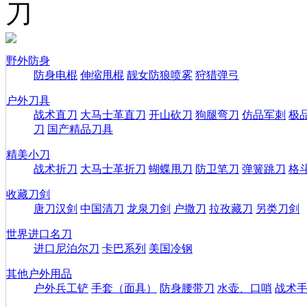
刀
野外防身
防身电棍
伸缩甩棍
靓女防狼喷雾
狩猎弹弓
户外刀具
战术直刀
大马士革直刀
开山砍刀
狗腿弯刀
仿品军刺
极
刀
国产精品刀具
精美小刀
战术折刀
大马士革折刀
蝴蝶甩刀
防卫笔刀
弹簧跳刀
格
收藏刀剑
唐刀汉剑
中国清刀
龙泉刀剑
户撒刀
拉孜藏刀
另类刀剑
世界进口名刀
进口尼泊尔刀
卡巴系列
美国冷钢
其他户外用品
户外兵工铲
手套（面具）
防身腰带刀
水壶、口哨
战术