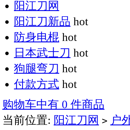
阳江刀网
阳江刀新品
hot
防身电棍
hot
日本武士刀
hot
狗腿弯刀
hot
付款方式
hot
购物车中有 0 件商品
当前位置:
阳江刀网
户
>