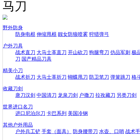
马刀
野外防身
防身电棍
伸缩甩棍
靓女防狼喷雾
狩猎弹弓
户外刀具
战术直刀
大马士革直刀
开山砍刀
狗腿弯刀
仿品军刺
极
刀
国产精品刀具
精美小刀
战术折刀
大马士革折刀
蝴蝶甩刀
防卫笔刀
弹簧跳刀
格
收藏刀剑
唐刀汉剑
中国清刀
龙泉刀剑
户撒刀
拉孜藏刀
另类刀剑
世界进口名刀
进口尼泊尔刀
卡巴系列
美国冷钢
其他户外用品
户外兵工铲
手套（面具）
防身腰带刀
水壶、口哨
战术