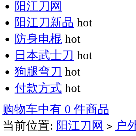
阳江刀网
阳江刀新品
hot
防身电棍
hot
日本武士刀
hot
狗腿弯刀
hot
付款方式
hot
购物车中有 0 件商品
当前位置:
阳江刀网
户
>