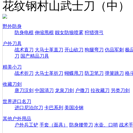
花纹钢村山武士刀（中）
野外防身
防身电棍
伸缩甩棍
靓女防狼喷雾
狩猎弹弓
户外刀具
战术直刀
大马士革直刀
开山砍刀
狗腿弯刀
仿品军刺
极
刀
国产精品刀具
精美小刀
战术折刀
大马士革折刀
蝴蝶甩刀
防卫笔刀
弹簧跳刀
格
收藏刀剑
唐刀汉剑
中国清刀
龙泉刀剑
户撒刀
拉孜藏刀
另类刀剑
世界进口名刀
进口尼泊尔刀
卡巴系列
美国冷钢
其他户外用品
户外兵工铲
手套（面具）
防身腰带刀
水壶、口哨
战术