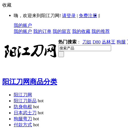
收藏
|
嗨，欢迎来到阳江刀网!
请登录
|
免费注册
|
我的账户
我的账户
我的订单
我的留言
我的收藏
我的推荐
热门搜索
：
刀奴
D80
丛林王
狗腿
阳江刀网商品分类
阳江刀网
阳江刀新品
hot
防身电棍
hot
日本武士刀
hot
狗腿弯刀
hot
付款方式
hot