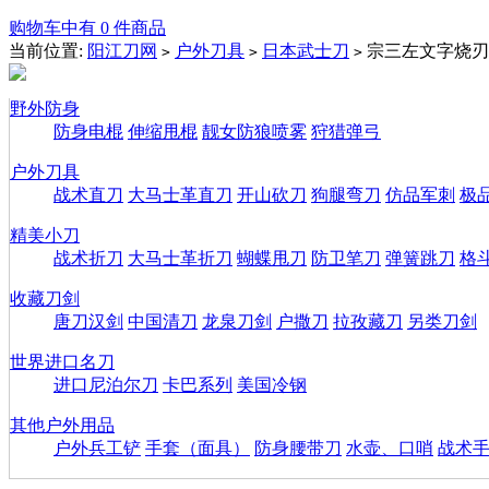
购物车中有 0 件商品
当前位置:
阳江刀网
户外刀具
日本武士刀
宗三左文字烧刃武
>
>
>
野外防身
防身电棍
伸缩甩棍
靓女防狼喷雾
狩猎弹弓
户外刀具
战术直刀
大马士革直刀
开山砍刀
狗腿弯刀
仿品军刺
极
精美小刀
战术折刀
大马士革折刀
蝴蝶甩刀
防卫笔刀
弹簧跳刀
格
收藏刀剑
唐刀汉剑
中国清刀
龙泉刀剑
户撒刀
拉孜藏刀
另类刀剑
世界进口名刀
进口尼泊尔刀
卡巴系列
美国冷钢
其他户外用品
户外兵工铲
手套（面具）
防身腰带刀
水壶、口哨
战术