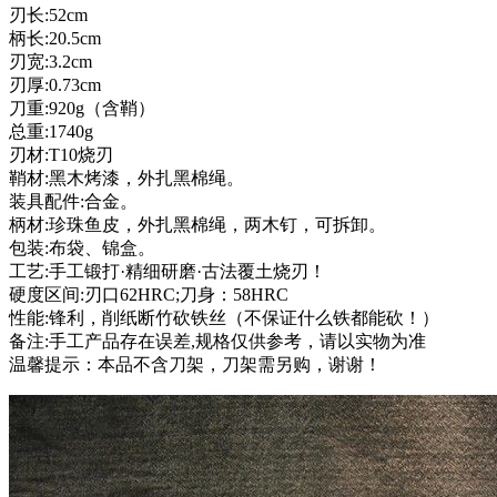
刃长:52cm
柄长:20.5cm
刃宽:3.2cm
刃厚:0.73cm
刀重:920g（含鞘）
总重:1740g
刃材:T10烧刃
鞘材:黑木烤漆，外扎黑棉绳。
装具配件:合金。
柄材:珍珠鱼皮，外扎黑棉绳，两木钉，可拆卸。
包装:布袋、锦盒。
工艺:手工锻打·精细研磨·古法覆土烧刃！
硬度区间:刃口62HRC;刀身：58HRC
性能:锋利，削纸断竹砍铁丝（不保证什么铁都能砍！）
备注:手工产品存在误差,规格仅供参考，请以实物为准
温馨提示：本品不含刀架，刀架需另购，谢谢！