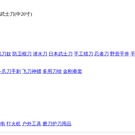
士刀(中20寸)
品刀奴
防卫棍刀
潜水刀
日本武士刀
手工猎刀
忍者刀
野营手斧
斗爪刀手刺
飞刀神镖
多用刀钳
金刚拳套
手电
打火机
户外工具
磨刀护刀用品