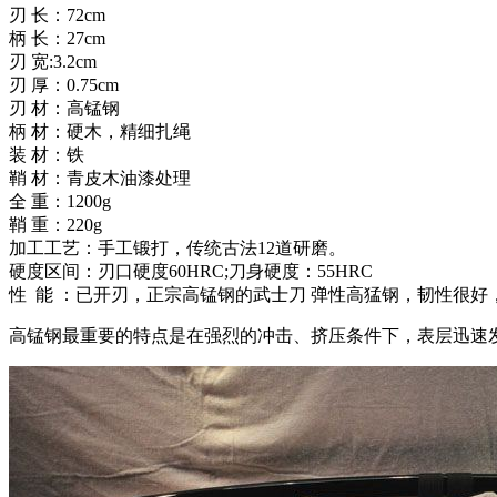
刃 长：72cm
柄 长：27cm
刃 宽:3.2cm
刃 厚：0.75cm
刃 材：高锰钢
柄 材：硬木，精细扎绳
装 材：铁
鞘 材：青皮木油漆处理
全 重：1200g
鞘 重：220g
加工工艺：手工锻打，传统古法12道研磨。
硬度区间：刃口硬度60HRC;刀身硬度：55HRC
性 能 ：已开刃，正宗高锰钢的武士刀 弹性高猛钢，韧性很好
高锰钢最重要的特点是在强烈的冲击、挤压条件下，表层迅速