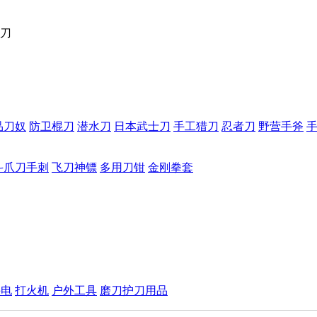
刀
品刀奴
防卫棍刀
潜水刀
日本武士刀
手工猎刀
忍者刀
野营手斧
斗爪刀手刺
飞刀神镖
多用刀钳
金刚拳套
手电
打火机
户外工具
磨刀护刀用品