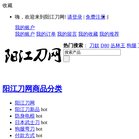
收藏
|
嗨，欢迎来到阳江刀网!
请登录
|
免费注册
|
我的账户
我的账户
我的订单
我的留言
我的收藏
我的推荐
热门搜索
：
刀奴
D80
丛林王
狗腿
阳江刀网商品分类
阳江刀网
阳江刀新品
hot
防身电棍
hot
日本武士刀
hot
狗腿弯刀
hot
付款方式
hot