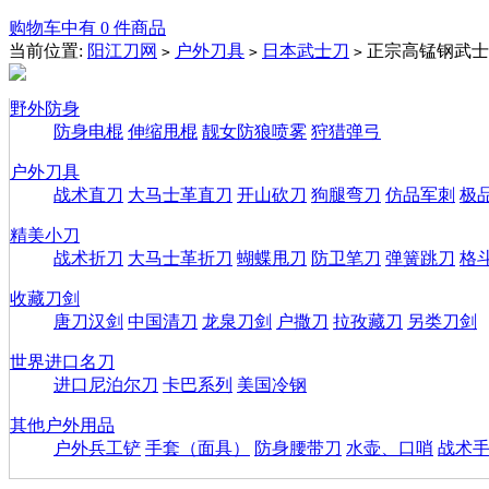
购物车中有 0 件商品
当前位置:
阳江刀网
户外刀具
日本武士刀
正宗高锰钢武士
>
>
>
野外防身
防身电棍
伸缩甩棍
靓女防狼喷雾
狩猎弹弓
户外刀具
战术直刀
大马士革直刀
开山砍刀
狗腿弯刀
仿品军刺
极
精美小刀
战术折刀
大马士革折刀
蝴蝶甩刀
防卫笔刀
弹簧跳刀
格
收藏刀剑
唐刀汉剑
中国清刀
龙泉刀剑
户撒刀
拉孜藏刀
另类刀剑
世界进口名刀
进口尼泊尔刀
卡巴系列
美国冷钢
其他户外用品
户外兵工铲
手套（面具）
防身腰带刀
水壶、口哨
战术