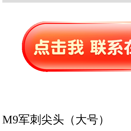
M9军刺尖头（大号）