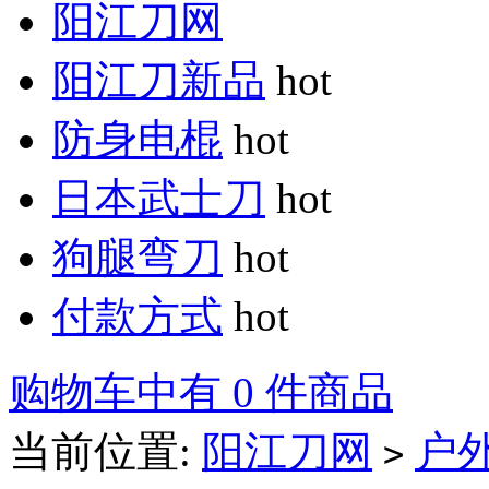
阳江刀网
阳江刀新品
hot
防身电棍
hot
日本武士刀
hot
狗腿弯刀
hot
付款方式
hot
购物车中有 0 件商品
当前位置:
阳江刀网
户
>