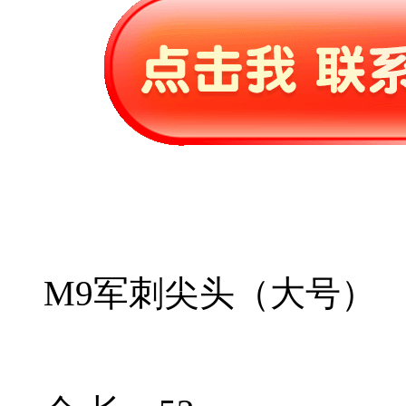
M9军刺尖头（大号）