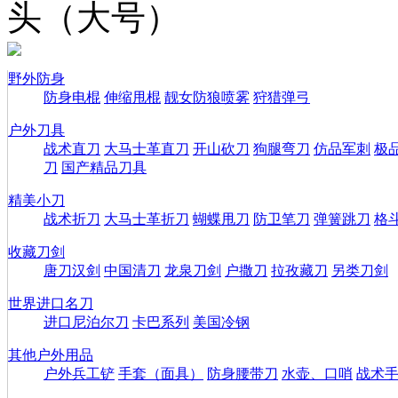
头（大号）
野外防身
防身电棍
伸缩甩棍
靓女防狼喷雾
狩猎弹弓
户外刀具
战术直刀
大马士革直刀
开山砍刀
狗腿弯刀
仿品军刺
极
刀
国产精品刀具
精美小刀
战术折刀
大马士革折刀
蝴蝶甩刀
防卫笔刀
弹簧跳刀
格
收藏刀剑
唐刀汉剑
中国清刀
龙泉刀剑
户撒刀
拉孜藏刀
另类刀剑
世界进口名刀
进口尼泊尔刀
卡巴系列
美国冷钢
其他户外用品
户外兵工铲
手套（面具）
防身腰带刀
水壶、口哨
战术