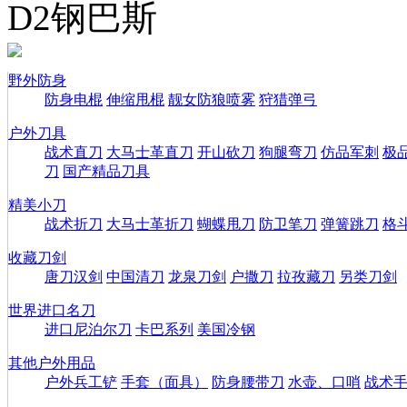
D2钢巴斯
野外防身
防身电棍
伸缩甩棍
靓女防狼喷雾
狩猎弹弓
户外刀具
战术直刀
大马士革直刀
开山砍刀
狗腿弯刀
仿品军刺
极
刀
国产精品刀具
精美小刀
战术折刀
大马士革折刀
蝴蝶甩刀
防卫笔刀
弹簧跳刀
格
收藏刀剑
唐刀汉剑
中国清刀
龙泉刀剑
户撒刀
拉孜藏刀
另类刀剑
世界进口名刀
进口尼泊尔刀
卡巴系列
美国冷钢
其他户外用品
户外兵工铲
手套（面具）
防身腰带刀
水壶、口哨
战术