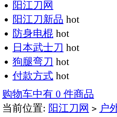
阳江刀网
阳江刀新品
hot
防身电棍
hot
日本武士刀
hot
狗腿弯刀
hot
付款方式
hot
购物车中有 0 件商品
当前位置:
阳江刀网
户
>