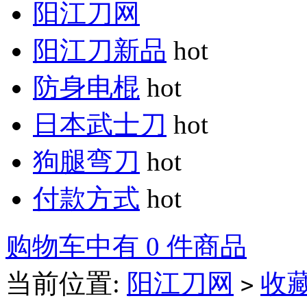
阳江刀网
阳江刀新品
hot
防身电棍
hot
日本武士刀
hot
狗腿弯刀
hot
付款方式
hot
购物车中有 0 件商品
当前位置:
阳江刀网
收
>