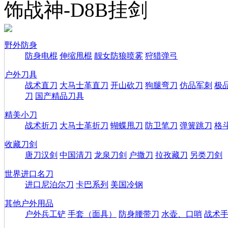
饰战神-D8B挂剑
野外防身
防身电棍
伸缩甩棍
靓女防狼喷雾
狩猎弹弓
户外刀具
战术直刀
大马士革直刀
开山砍刀
狗腿弯刀
仿品军刺
极
刀
国产精品刀具
精美小刀
战术折刀
大马士革折刀
蝴蝶甩刀
防卫笔刀
弹簧跳刀
格
收藏刀剑
唐刀汉剑
中国清刀
龙泉刀剑
户撒刀
拉孜藏刀
另类刀剑
世界进口名刀
进口尼泊尔刀
卡巴系列
美国冷钢
其他户外用品
户外兵工铲
手套（面具）
防身腰带刀
水壶、口哨
战术