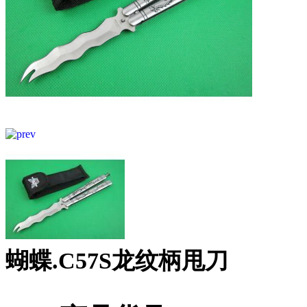
蝴蝶.C57S龙纹柄甩刀