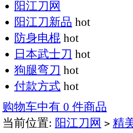
阳江刀网
阳江刀新品
hot
防身电棍
hot
日本武士刀
hot
狗腿弯刀
hot
付款方式
hot
购物车中有 0 件商品
当前位置:
阳江刀网
精
>