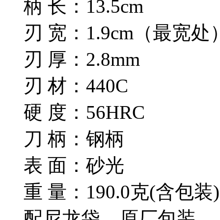
柄 长：13.5cm
刃 宽：1.9cm（最宽处
刃 厚：2.8mm
刃 材：440C
硬 度：56HRC
刀 柄：钢柄
表 面：砂光
重 量：190.0克(含包装)
配尼龙袋，原厂包装