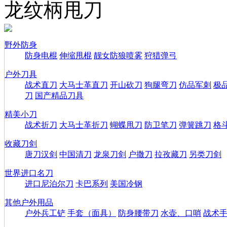
龙纹柄甩刀
野外防身
防身电棍
伸缩甩棍
靓女防狼喷雾
狩猎弹弓
户外刀具
战术直刀
大马士革直刀
开山砍刀
狗腿弯刀
仿品军刺
极
刀
国产精品刀具
精美小刀
战术折刀
大马士革折刀
蝴蝶甩刀
防卫笔刀
弹簧跳刀
格
收藏刀剑
唐刀汉剑
中国清刀
龙泉刀剑
户撒刀
拉孜藏刀
另类刀剑
世界进口名刀
进口尼泊尔刀
卡巴系列
美国冷钢
其他户外用品
户外兵工铲
手套（面具）
防身腰带刀
水壶、口哨
战术