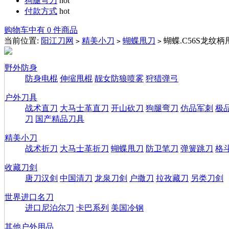
狗腿弯刀
hot
付款方式
hot
购物车中有 0 件商品
当前位置:
阳江刀网
精美小刀
蝴蝶甩刀
蝴蝶.C56S龙纹柄
>
>
>
野外防身
防身电棍
伸缩甩棍
靓女防狼喷雾
狩猎弹弓
户外刀具
战术直刀
大马士革直刀
开山砍刀
狗腿弯刀
仿品军刺
极
刀
国产精品刀具
精美小刀
战术折刀
大马士革折刀
蝴蝶甩刀
防卫笔刀
弹簧跳刀
格
收藏刀剑
唐刀汉剑
中国清刀
龙泉刀剑
户撒刀
拉孜藏刀
另类刀剑
世界进口名刀
进口尼泊尔刀
卡巴系列
美国冷钢
其他户外用品