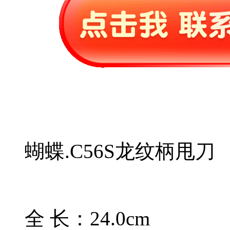
蝴蝶.C56S龙纹柄甩刀
全 长：24.0cm