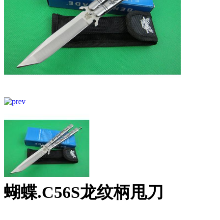
蝴蝶.C56S龙纹柄甩刀