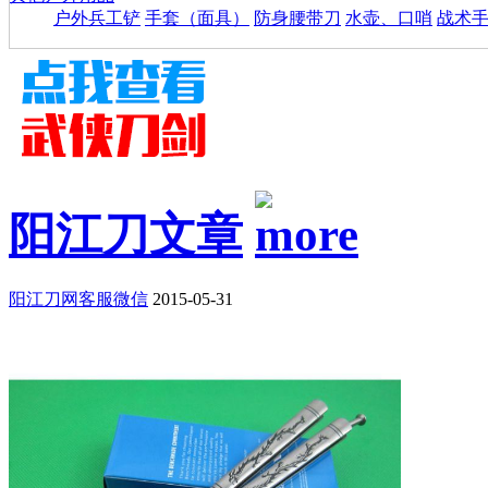
户外兵工铲
手套（面具）
防身腰带刀
水壶、口哨
战术
阳江刀文章
阳江刀网客服微信
2015-05-31