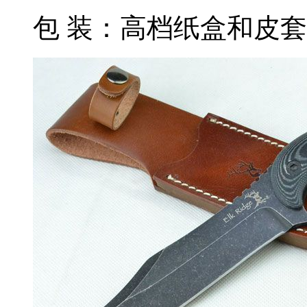
包 装：高档纸盒和皮套