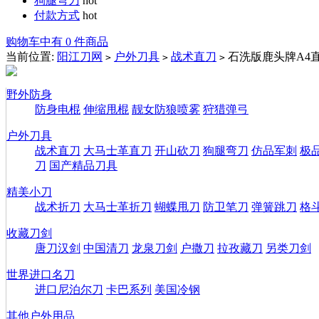
狗腿弯刀
hot
付款方式
hot
购物车中有 0 件商品
当前位置:
阳江刀网
户外刀具
战术直刀
石洗版鹿头牌A4
>
>
>
野外防身
防身电棍
伸缩甩棍
靓女防狼喷雾
狩猎弹弓
户外刀具
战术直刀
大马士革直刀
开山砍刀
狗腿弯刀
仿品军刺
极
刀
国产精品刀具
精美小刀
战术折刀
大马士革折刀
蝴蝶甩刀
防卫笔刀
弹簧跳刀
格
收藏刀剑
唐刀汉剑
中国清刀
龙泉刀剑
户撒刀
拉孜藏刀
另类刀剑
世界进口名刀
进口尼泊尔刀
卡巴系列
美国冷钢
其他户外用品