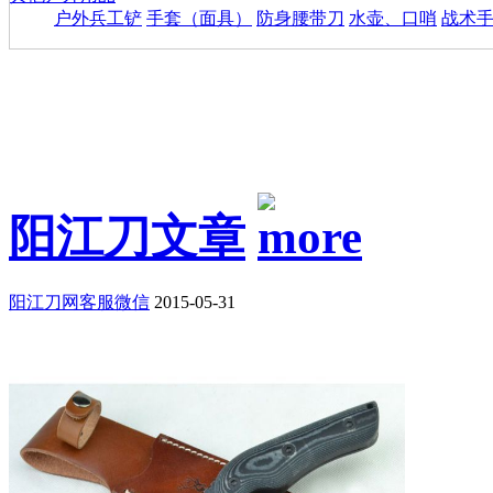
户外兵工铲
手套（面具）
防身腰带刀
水壶、口哨
战术
阳江刀文章
阳江刀网客服微信
2015-05-31