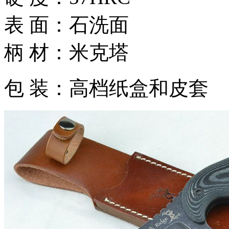
表 面：石洗面
柄 材：米克塔
包 装：高档纸盒和皮套